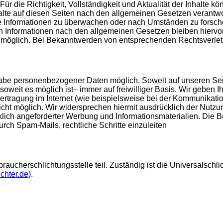
. Für die Richtigkeit, Vollständigkeit und Aktualität der Inhalt
lte auf diesen Seiten nach den allgemeinen Gesetzen verantwor
mde Informationen zu überwachen oder nach Umständen zu forsche
 Informationen nach den allgemeinen Gesetzen bleiben hiervon 
g möglich. Bei Bekanntwerden von entsprechenden Rechtsverle
ngabe personenbezogener Daten möglich. Soweit auf unseren S
soweit es möglich ist– immer auf freiwilliger Basis. Wir geben 
ertragung im Internet (wie beispielsweise bei der Kommunikati
 nicht möglich. Wir widersprechen hiermit ausdrücklich der Nutz
ich angeforderter Werbung und Informationsmaterialien. Die Bet
ch Spam-Mails, rechtliche Schritte einzuleiten
aucherschlichtungsstelle teil. Zuständig ist die Universalschli
chter.de
).