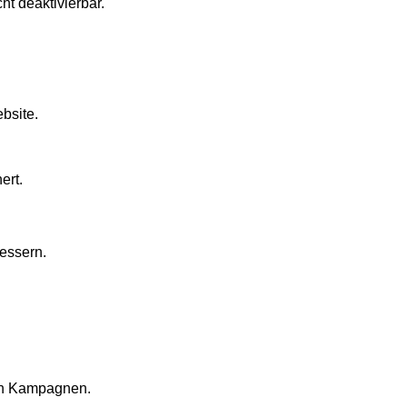
t deaktivierbar.
bsite.
ert.
bessern.
on Kampagnen.